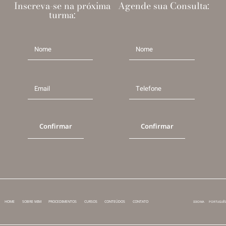
Inscreva-se na próxima
Agende sua Consulta:
turma:
Confirmar
Confirmar
HOME
SOBRE MIM
PROCEDIMENTOS
CURSOS
CONTEÚDOS
CONTATO
IDIOMA
PORTUGUÊS