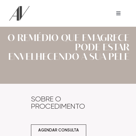
Skip
to
Toggle
Navigati
content
Home
O REMÉDIO QUE EMAGRECE
PODE ESTAR
Sobre mim
ENVELHECENDO A SUA PELE
Procedimentos
Cursos
SOBRE O
PROCEDIMENTO
Conteúdos
Contato
AGENDAR CONSULTA