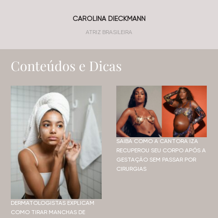
CAROLINA DIECKMANN
ATRIZ BRASILEIRA
Conteúdos e Dicas
SAIBA COMO A CANTORA IZA
RECUPEROU SEU CORPO APÓS A
GESTAÇÃO SEM PASSAR POR
CIRURGIAS
DERMATOLOGISTAS EXPLICAM
COMO TIRAR MANCHAS DE